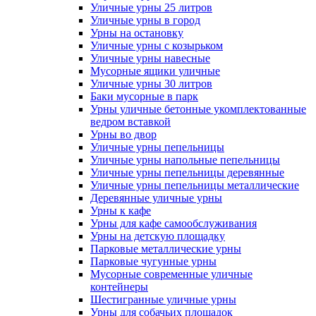
Уличные урны 25 литров
Уличные урны в город
Урны на остановку
Уличные урны с козырьком
Уличные урны навесные
Мусорные ящики уличные
Уличные урны 30 литров
Баки мусорные в парк
Урны уличные бетонные укомплектованные
ведром вставкой
Урны во двор
Уличные урны пепельницы
Уличные урны напольные пепельницы
Уличные урны пепельницы деревянные
Уличные урны пепельницы металлические
Деревянные уличные урны
Урны к кафе
Урны для кафе самообслуживания
Урны на детскую площадку
Парковые металлические урны
Парковые чугунные урны
Мусорные современные уличные
контейнеры
Шестигранные уличные урны
Урны для собачьих площадок