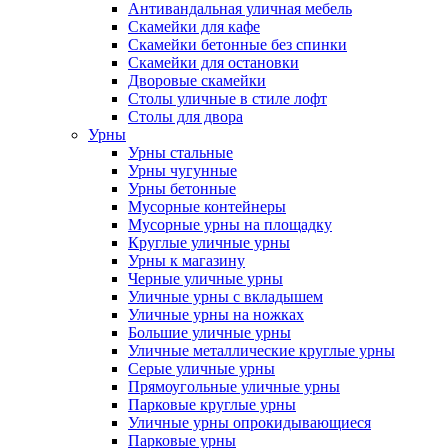
Антивандальная уличная мебель
Скамейки для кафе
Скамейки бетонные без спинки
Скамейки для остановки
Дворовые скамейки
Столы уличные в стиле лофт
Столы для двора
Урны
Урны стальные
Урны чугунные
Урны бетонные
Мусорные контейнеры
Мусорные урны на площадку
Круглые уличные урны
Урны к магазину
Черные уличные урны
Уличные урны с вкладышем
Уличные урны на ножках
Большие уличные урны
Уличные металлические круглые урны
Серые уличные урны
Прямоугольные уличные урны
Парковые круглые урны
Уличные урны опрокидывающиеся
Парковые урны