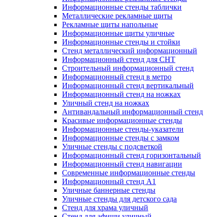
Информационные стенды таблички
Металлические рекламные щиты
Рекламные щиты напольные
Информационные щиты уличные
Информационные стенды и стойки
Стенд металлический информационный
Информационный стенд для СНТ
Строительный информационный стенд
Информационный стенд в метро
Информационный стенд вертикальный
Информационный стенд на ножках
Уличный стенд на ножках
Антивандальный информационный стенд
Красивые информационные стенды
Информационные стенды-указатели
Информационные стенды с замком
Уличные стенды с подсветкой
Информационный стенд горизонтальный
Информационный стенд навигации
Современные информационные стенды
Информационный стенд А1
Уличные баннерные стенды
Уличные стенды для детского сада
Стенд для храма уличный
Стенд для афиши уличный