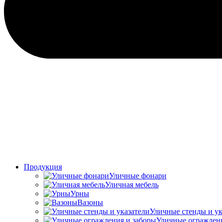
Продукция
Уличные фонари
Уличная мебель
Урны
Вазоны
Уличные стенды и ук
Уличные ограждени