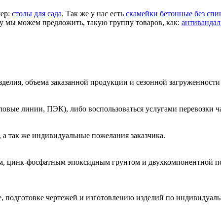
мер:
столы для сада
. Так же у нас есть
скамейки бетонные без спи
у мы можем предложить, такую группу товаров, как:
антивандал
зделия, объема заказанной продукции и сезонной загруженности
овые линии, ПЭК), либо воспользоваться услугами перевозки ча
 а так же индивидуальные пожелания заказчика.
м, цинк-фосфатным эпоксидным грунтом и двухкомпонентной п
е, подготовке чертежей и изготовлению изделий по индивидуал