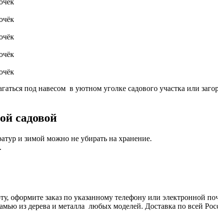
очёк
очёк
очёк
очёк
очёк
гаться под навесом в уютном уголке садового участка или заго
ой садовой
атур и зимой можно не убирать на хранение.
.
у, оформите заказ по указанному телефону или электронной почт
камью из дерева и металла любых моделей. Доставка по всей Р