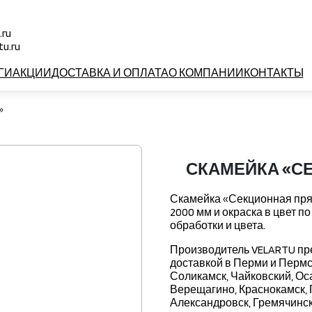
.ru
u.ru
ГИ
АКЦИИ
ДОСТАВКА И ОПЛАТА
О КОМПАНИИ
КОНТАКТЫ
»
СКАМЕЙКА «С
Скамейка «Секционная пря
2000 мм и окраска в цвет п
обработки и цвета.
Производитель VELARTU пре
доставкой в Перми и Пермск
Соликамск, Чайковский, Оса
Верещагино, Краснокамск, 
Александровск, Гремячинск,