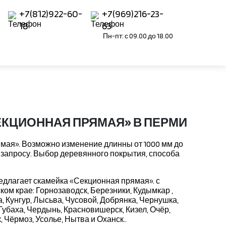
+7(812)922-60-
+7(969)216-23-
18
63
Пн-пт: с 09.00 до 18.00
ЕКЦИОННАЯ ПРЯМАЯ» В ПЕРМИ
мая». Возможно изменение длинны от 1000 мм до
о запросу. Выбор деревянного покрытия, способа
длагает скамейка «Секционная прямая». с
ом крае: Горнозаводск, Березники, Кудымкар ,
, Кунгур, Лысьва, Чусовой, Добрянка, Чернушка,
Губаха, Чердынь, Красновишерск, Кизел, Очёр,
 Чёрмоз, Усолье, Нытва и Оханск..