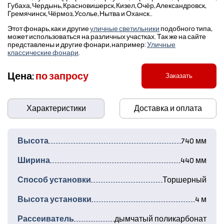
Губаха, Чердынь, Красновишерск, Кизел, Очёр, Александровск,
Гремячинск, Чёрмоз, Усолье, Нытва и Оханск..
Этот фонарь, как и другие
уличные светильники
подобного типа,
может использоваться на различных участках. Так же на сайте
представлены и другие фонари, например:
Уличные
классические фонари
.
Цена:
по запросу
Заказать
Характеристики
Доставка и оплата
Высота
740 мм
Ширина
440 мм
Способ установки
Торшерный
Высота установки
4 м
Рассеиватель
дымчатый поликарбонат